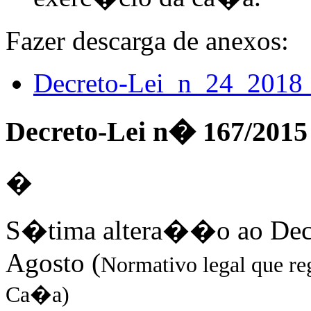
Fazer descarga de anexos:
Decreto-Lei_n_24_2018_
Decreto-Lei n� 167/2015 
�
S�tima altera��o ao Decr
Agosto (
Normativo legal que re
Ca�a)