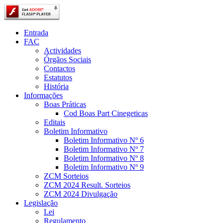
Entrada
FAC
Actividades
Órgãos Sociais
Contactos
Estatutos
História
Informações
Boas Práticas
Cod Boas Part Cinegeticas
Editais
Boletim Informativo
Boletim Informativo Nº 6
Boletim Informativo Nº 7
Boletim Informativo Nº 8
Boletim Informativo Nº 9
ZCM Sorteios
ZCM 2024 Result. Sorteios
ZCM 2024 Divulgação
Legislação
Lei
Regulamento