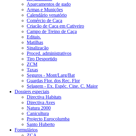
Aparcamentos de gado
Armas e Munições
Calendário venatório
Comércio de Caça
Criação de Caça em Cativeiro
Campo de Treino de Caça
Editais.
Matilhas
Sinalização
Proced. administrativos
Tiro Desportido
ZCM
Taxas
Seguros - Mont/Larg/Bat
Guardas Flor. dos Rec. Flor
Selagem - Ex. Espéc. Cine. C. Maior
Dossiers especiais
Directiva Habitats
Directiva Aves
Natura 2000
Canicultura
Projecto Eurocolumba
Santo Huberto
Formulários
ZCA