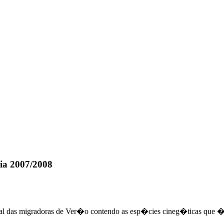
ia 2007/2008
tal das migradoras de Ver�o contendo as esp�cies cineg�ticas que �