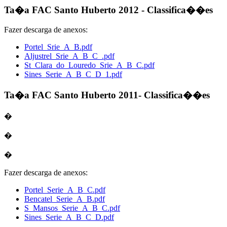
Ta�a FAC Santo Huberto 2012 - Classifica��es
Fazer descarga de anexos:
Portel_Srie_A_B.pdf
Aljustrel_Srie_A_B_C_.pdf
St_Clara_do_Louredo_Srie_A_B_C.pdf
Sines_Serie_A_B_C_D_1.pdf
Ta�a FAC Santo Huberto 2011- Classifica��es
�
�
�
Fazer descarga de anexos:
Portel_Serie_A_B_C.pdf
Bencatel_Serie_A_B.pdf
S_Mansos_Serie_A_B_C.pdf
Sines_Serie_A_B_C_D.pdf