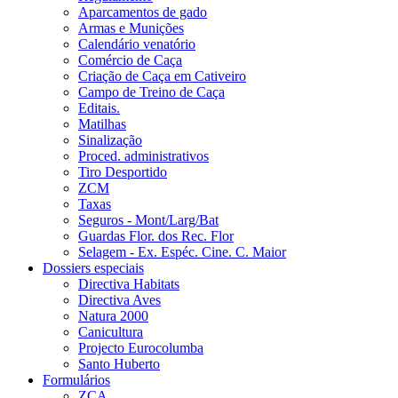
Aparcamentos de gado
Armas e Munições
Calendário venatório
Comércio de Caça
Criação de Caça em Cativeiro
Campo de Treino de Caça
Editais.
Matilhas
Sinalização
Proced. administrativos
Tiro Desportido
ZCM
Taxas
Seguros - Mont/Larg/Bat
Guardas Flor. dos Rec. Flor
Selagem - Ex. Espéc. Cine. C. Maior
Dossiers especiais
Directiva Habitats
Directiva Aves
Natura 2000
Canicultura
Projecto Eurocolumba
Santo Huberto
Formulários
ZCA