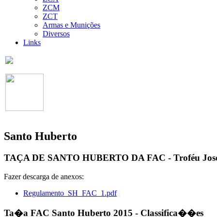
ZCM
ZCT
Armas e Munições
Diversos
Links
Santo Huberto
TAÇA DE SANTO HUBERTO DA FAC - Troféu José G
Fazer descarga de anexos:
Regulamento_SH_FAC_1.pdf
Ta�a FAC Santo Huberto 2015 - Classifica��es